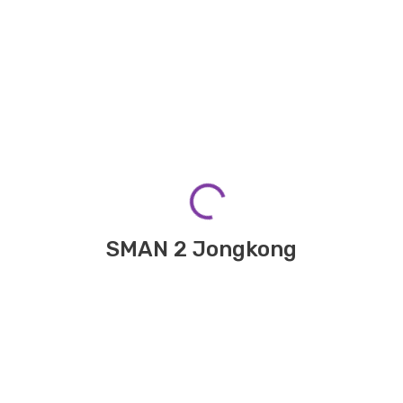
0
Komentar
Belum ada komentar
Jadilah yang pertama berkomentar
SMAN 2 Jongkong
Tambahkan Komentar